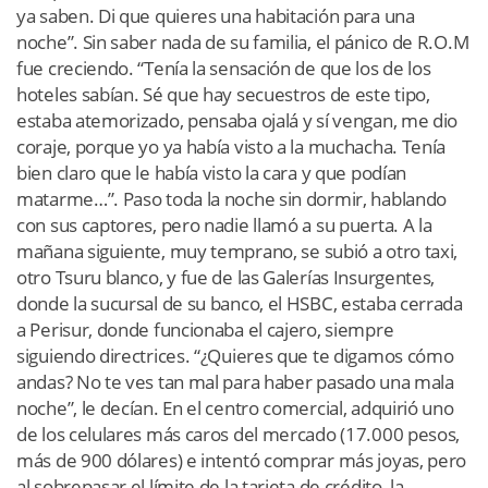
ya saben. Di que quieres una habitación para una
noche”. Sin saber nada de su familia, el pánico de R.O.M
fue creciendo. “Tenía la sensación de que los de los
hoteles sabían. Sé que hay secuestros de este tipo,
estaba atemorizado, pensaba ojalá y sí vengan, me dio
coraje, porque yo ya había visto a la muchacha. Tenía
bien claro que le había visto la cara y que podían
matarme…”. Paso toda la noche sin dormir, hablando
con sus captores, pero nadie llamó a su puerta. A la
mañana siguiente, muy temprano, se subió a otro taxi,
otro Tsuru blanco, y fue de las Galerías Insurgentes,
donde la sucursal de su banco, el HSBC, estaba cerrada
a Perisur, donde funcionaba el cajero, siempre
siguiendo directrices. “¿Quieres que te digamos cómo
andas? No te ves tan mal para haber pasado una mala
noche”, le decían. En el centro comercial, adquirió uno
de los celulares más caros del mercado (17.000 pesos,
más de 900 dólares) e intentó comprar más joyas, pero
al sobrepasar el límite de la tarjeta de crédito, la