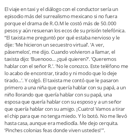
El viaje en taxi y el diálogo con el conductor sería un
episodio más del surrealismo mexicano si no fuera
porque el drama de R.O.M le costó más de 50.000
pesos y aún resuenan los ecos de su prisión telefónica.
“El taxista me preguntó por qué estaba nervioso y le
dije: ‘Me hicieron un secuestro virtual’. ‘A ver,
pásemelos’, me dijo. Cuando volvieron a llamar, el
taxista dijo: ‘Buenooo… ¿qué quieren?’. ‘Queremos
hablar con el señor R.’. ‘No le conozco. Este teléfono me
lo acabo de encontrar, tirado y ni modo que lo deje
tirado…’. Y colgó. El taxista me contó que le pasaron
primero a una niña que quería hablar con su papá, a un
niño llorando que quería hablar con su papá, una
esposa que quería hablar con su esposo y a un señor
que quería hablar con su amigo. ¡Cuatro! Vamos a tirar
el chip para que no tenga miedo. Y lo botó. No me llevó
hasta casa, aunque era mediodía. Me dejo cerquita.
‘Pinches colonias feas donde viven ustedes!'”.