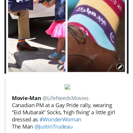
Movie-Man
@LifeNeedsMovies
Canadian PM at a Gay Pride rally, wearing
“Eid Mubarak” Socks, ‘high fiving’ a little girl
dressed as
#
WonderWoman
The Man
@
JustinTrudeau