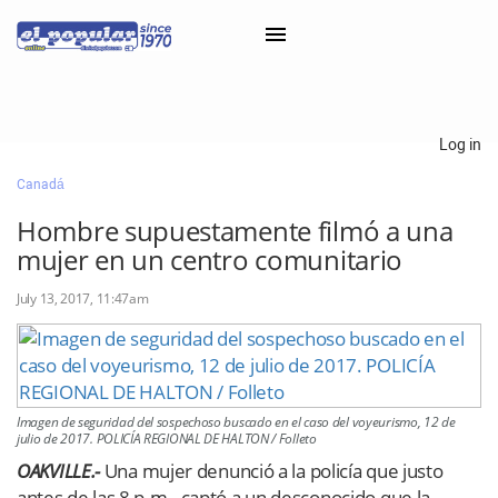
×
Log in
Canadá
Classifieds
Hombre supuestamente filmó a una
Categorías
mujer en un centro comunitario
Iniciar sesión con Clascal
July 13, 2017, 11:47am
×
Imagen de seguridad del sospechoso buscado en el caso del voyeurismo, 12 de
julio de 2017. POLICÍA REGIONAL DE HALTON / Folleto
OAKVILLE.-
Una mujer denunció a la policía que justo
antes de las 8 p.m., captó a un desconocido que la