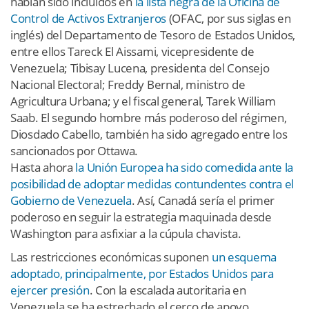
habían sido incluidos en
la lista negra de la Oficina de
Control de Activos Extranjeros
(OFAC, por sus siglas en
inglés) del Departamento de Tesoro de Estados Unidos,
entre ellos Tareck El Aissami, vicepresidente de
Venezuela; Tibisay Lucena, presidenta del Consejo
Nacional Electoral; Freddy Bernal, ministro de
Agricultura Urbana; y el fiscal general, Tarek William
Saab. El segundo hombre más poderoso del régimen,
Diosdado Cabello, también ha sido agregado entre los
sancionados por Ottawa.
Hasta ahora
la Unión Europea ha sido comedida ante la
posibilidad de adoptar medidas contundentes contra el
Gobierno de Venezuela
. Así, Canadá sería el primer
poderoso en seguir la estrategia maquinada desde
Washington para asfixiar a la cúpula chavista.
Las restricciones económicas suponen
un esquema
adoptado, principalmente, por Estados Unidos para
ejercer presión
. Con la escalada autoritaria en
Venezuela se ha estrechado el cerco de apoyo