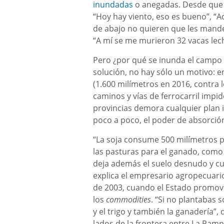
inundadas
o anegadas. Desde que e
“Hoy hay viento, eso es bueno”, “A
de abajo no quieren que les mande
“A mí se me murieron 32 vacas lech
Pero ¿por qué se inunda el campo 
solución, no hay sólo un motivo: en
(1.600 milímetros en 2016, contra 
caminos y vías de ferrocarril impid
provincias demora cualquier plan i
poco a poco, el poder de absorción 
“La soja consume 500 milímetros po
las pasturas para el ganado, como l
deja además el suelo desnudo y cuan
explica el empresario agropecuario
de 2003, cuando el Estado promovió 
los
commodities
. “Si no plantabas 
y el trigo y también la ganadería”
lados de la frontera entre La Pamp