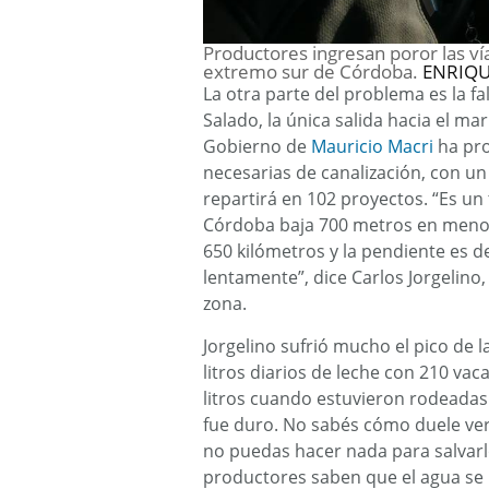
Productores ingresan poror las vía
extremo sur de Córdoba.
ENRIQU
La otra parte del problema es la fal
Salado, la única salida hacia el ma
Gobierno de
Mauricio Macri
ha pro
necesarias de canalización, con u
repartirá en 102 proyectos. “Es un 
Córdoba baja 700 metros en menos
650 kilómetros y la pendiente es 
lentamente”, dice Carlos Jorgelino
zona.
Jorgelino sufrió mucho el pico de 
litros diarios de leche con 210 va
litros cuando estuvieron rodeadas 
fue duro. No sabés cómo duele ver 
no puedas hacer nada para salvarlo
productores saben que el agua se