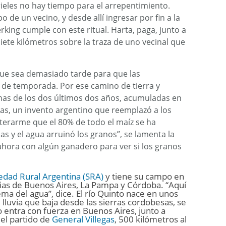
rieles no hay tiempo para el arrepentimiento.
de un vecino, y desde allí ingresar por fin a la
king cumple con este ritual. Harta, paga, junto a
ete kilómetros sobre la traza de uno vecinal que
 que sea demasiado tarde para que las
de temporada. Por ese camino de tierra y
has de los dos últimos dos años, acumuladas en
sas, un invento argentino que reemplazó a los
nterarme que el 80% de todo el maíz se ha
as y el agua arruinó los granos”, se lamenta la
hora con algún ganadero para ver si los granos
edad Rural Argentina (SRA)
y tiene su campo en
ncias de Buenos Aires, La Pampa y Córdoba. “Aquí
a del agua”, dice. El río Quinto nace en unos
luvia que baja desde las sierras cordobesas, se
entra con fuerza en Buenos Aires, junto a
el partido de
General Villegas
, 500 kilómetros al