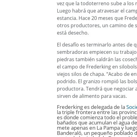
vez que la todoterreno sube a los 
Luego habrá que atravesar el campo 
estancia. Hace 20 meses que Freder
otros productores, un camino de si
está desecho.
El desafío es terminarlo antes de
sembradoras empiecen su trabajo 
piedras también saldrán las cosec
el campo de Frederking en silobol
viejos silos de chapa. “Acabo de e
podrido. El granizo rompió las bols
productora. Tendrá que negociar a
sirven de alimento para vacas.
Frederking es delegada de la
Soci
la triple frontera entre las provi
es donde comienza todo el problem
bañados que acumulan el agua de l
mete apenas en La Pampa y luego 
Banderaló, un pequeño poblado d