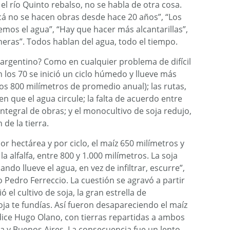
l río Quinto rebalso, no se habla de otra cosa.
cá no se hacen obras desde hace 20 años”, “Los
mos el agua”, “Hay que hacer más alcantarillas”,
eras”. Todos hablan del agua, todo el tiempo.
argentino? Como en cualquier problema de difícil
 los 70 se inició un ciclo húmedo y llueve más
los 800 milímetros de promedio anual); las rutas,
en que el agua circule; la falta de acuerdo entre
ntegral de obras; y el monocultivo de soja redujo,
de la tierra.
r hectárea y por ciclo, el maíz 650 milímetros y
a alfalfa, entre 800 y 1.000 milímetros. La soja
do llueve el agua, en vez de infiltrar, escurre”,
 Pedro Ferreccio. La cuestión se agravó a partir
el cultivo de soja, la gran estrella de
soja te fundías. Así fueron desapareciendo el maíz
, dice Hugo Olano, con tierras repartidas a ambos
a y Buenos Aires. La consecuencia fue un lento