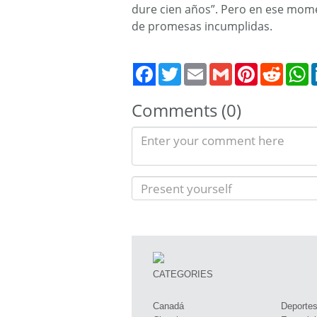
dure cien años”. Pero en ese mome
de promesas incumplidas.
Twitter
Email
Gmail
Pinterest
Reddit
W
Comments (0)
CATEGORIES
Canadá
Deporte