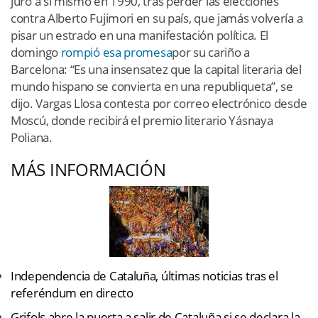
juró a sí mismo en 1990, tras perder las elecciones
contra Alberto Fujimori en su país, que jamás volvería a
pisar un estrado en una manifestación política. El
domingo
rompió esa promesa
por su cariño a
Barcelona: “Es una insensatez que la capital literaria del
mundo hispano se convierta en una republiqueta”, se
dijo. Vargas Llosa contesta por correo electrónico desde
Moscú, donde recibirá el premio literario Yásnaya
Poliana.
MÁS INFORMACIÓN
Independencia de Cataluña, últimas noticias tras el
referéndum en directo
Grifols abre la puerta a salir de Cataluña si se declara la