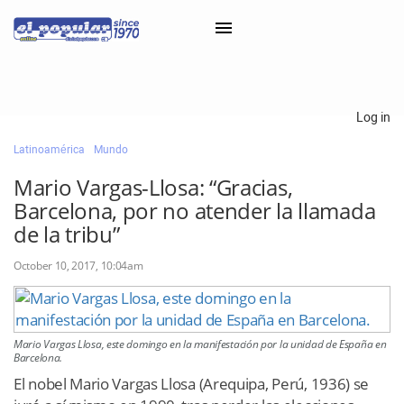
×
Log in
Latinoamérica
Mundo
Classifieds
Mario Vargas-Llosa: “Gracias,
Categorías
Barcelona, por no atender la llamada
Iniciar sesión con Clascal
de la tribu”
October 10, 2017, 10:04am
×
Mario Vargas Llosa, este domingo en la manifestación por la unidad de España en
Barcelona.
El nobel Mario Vargas Llosa (Arequipa, Perú, 1936) se