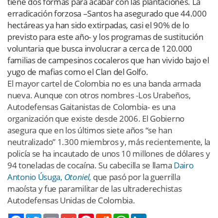
tiene dos formas para acabar con las plantaciones. La
erradicación forzosa –Santos ha asegurado que 44.000
hectáreas ya han sido extirpadas, casi el 90% de lo
previsto para este año- y los programas de sustitución
voluntaria que busca involucrar a cerca de 120.000
familias de campesinos cocaleros que han vivido bajo el
yugo de mafias como el Clan del Golfo.
El mayor cartel de Colombia no es una banda armada
nueva. Aunque con otros nombres -Los Urabeños,
Autodefensas Gaitanistas de Colombia- es una
organización que existe desde 2006. El Gobierno
asegura que en los últimos siete años “se han
neutralizado” 1.300 miembros y, más recientemente, la
policía se ha incautado de unos 10 millones de dólares y
94 toneladas de cocaína. Su cabecilla se llama
Dairo
Antonio Úsuga,
Otoniel
,
que pasó por la guerrilla
maoísta y fue paramilitar de las ultraderechistas
Autodefensas Unidas de Colombia.
Twitter
Email
Gmail
Pinterest
Reddit
WhatsApp
LinkedIn