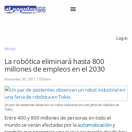
×
Log in
Mundo
Classifieds
La robótica eliminará hasta 800
Categorías
millones de empleos en el 2030
Iniciar sesión con Clascal
November 30, 2017, 10:50am
×
Un par de asistentes observan un robot industrial en una feria de robótica en
Tokio.
Entre 400 y 800 millones de personas en todo el
mundo se verán afectadas por la
automatización
y
tendrán que encontrar una nueva ocupación desde hoy