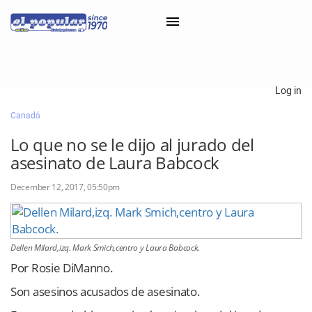
×
Log in
Canadá
Classifieds
Lo que no se le dijo al jurado del
Categorías
asesinato de Laura Babcock
Iniciar sesión con Clascal
December 12, 2017, 05:50pm
×
Dellen Milard,izq. Mark Smich,centro y Laura Babcock.
Por Rosie DiManno.
Son asesinos acusados ​​de asesinato.