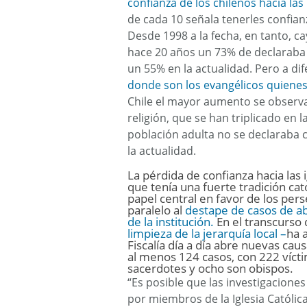
confianza de los chilenos hacia las 
de cada 10 señala tenerles confia
Desde 1998 a la fecha, en tanto, ca
hace 20 años un 73% de declaraba d
un 55% en la actualidad. Pero a di
donde son los evangélicos quienes l
Chile el mayor aumento se observa
religión, que se han triplicado en 
población adulta no se declaraba 
la actualidad.
La pérdida de confianza hacia las i
que tenía una fuerte tradición cat
papel central en favor de los pers
paralelo al
destape de casos de 
de la institución.
En el transcurso 
limpieza de la jerarquía local –
ha 
Fiscalía día a día abre nuevas caus
al menos 124 casos, con 222 vícti
sacerdotes y ocho son obispos.
“Es posible que las investigacion
por miembros de la Iglesia Católic