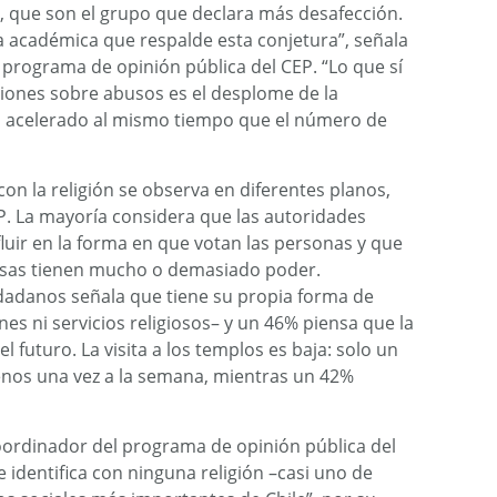
s, que son el grupo que declara más desafección.
 académica que respalde esta conjetura”, señala
 programa de opinión pública del CEP. “Lo que sí
ciones sobre abusos es el desplome de la
e ha acelerado al mismo tiempo que el número de
con la religión se observa en diferentes planos,
P. La mayoría considera que las autoridades
fluir en la forma en que votan las personas y que
giosas tienen mucho o demasiado poder.
dadanos señala que tiene su propia forma de
es ni servicios religiosos– y un 46% piensa que la
l futuro. La visita a los templos es baja: solo un
enos una vez a la semana, mientras un 42%
oordinador del programa de opinión pública del
 identifica con ninguna religión –casi uno de