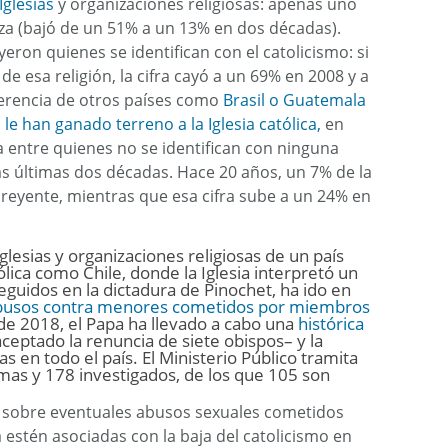
Iglesias
y organizaciones religiosas: apenas uno
nza (bajó de un 51% a un 13% en dos décadas).
yeron quienes se identifican con el catolicismo: si
e esa religión, la cifra cayó a un 69% en 2008 y a
ferencia de otros países como
Brasil o Guatemala
e han ganado terreno a la Iglesia católica,
en
 entre quienes no se identifican con ninguna
las últimas dos décadas. Hace 20 años, un 7% de la
creyente, mientras que esa cifra sube a un 24% en
glesias y organizaciones religiosas de un país
ólica como Chile, donde la Iglesia interpretó un
eguidos en la dictadura de Pinochet, ha ido en
abusos contra menores cometidos por miembros
de 2018, el Papa ha llevado a cabo una
histórica
aceptado la renuncia de siete obispos– y la
as en todo el país. El Ministerio Público tramita
mas y 178 investigados, de los que 105 son
es sobre eventuales abusos sexuales cometidos
a estén asociadas con la baja del catolicismo en