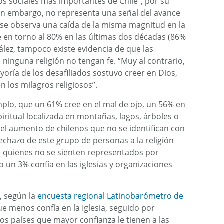
s sociales más importantes de Chile”, por su
sin embargo, no representa una señal del avance
No se observa una caída de la misma magnitud en la
e en torno al 80% en las últimas dos décadas (86%
lez, tampoco existe evidencia de que las
 ninguna religión no tengan fe. “Muy al contrario,
oría de los desafiliados sostuvo creer en Dios,
n los milagros religiosos”.
plo, que un 61% cree en el mal de ojo, un 56% en
piritual localizada en montañas, lagos, árboles o
 del aumento de chilenos que no se identifican con
rechazo de este grupo de personas a la religión
re quienes no se sienten representados por
o un 3% confía en las iglesias y organizaciones
P, según la
encuesta regional Latinobarómetro de
que menos confía en la Iglesia, seguido por
Los países que mayor confianza le tienen a las