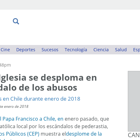
Cine
Deportes
Sucesos
Tecnología
Ciencia
Salud
Esp
:48pm
 Iglesia se desploma en
dalo de los abusos
nte enero de 2018
el Papa Francisco a Chile, en
enero pasado, que
 católica local por los escándalos de pederastia,
os Públicos (CEP)
muestra el
desplome de la
CAN