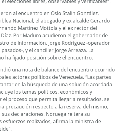
l elecciones libres, observables y verificables”.
eron al encuentro en Oslo Stalin González,
blea Nacional, el abogado y ex alcalde Gerardo
ernando Martínez Mottola y el ex rector del
e Díaz. Por Maduro acudieron el gobernador de
istro de Información, Jorge Rodríguez -operador
 pasados-, y el canciller Jorge Arreaza. La
no ha fijado posición sobre el encuentro.
undió una nota de balance del encuentro ocurrido
pales actores políticos de Venezuela. “Las partes
vanzar en la búsqueda de una solución acordada
incluye los temas políticos, económicos y
ar el proceso que permita llegar a resultados, se
ima precaución respecto a la reserva del mismo,
sus declaraciones. Noruega reitera su
 esfuerzos realizados, afirma la ministra de
eide”.