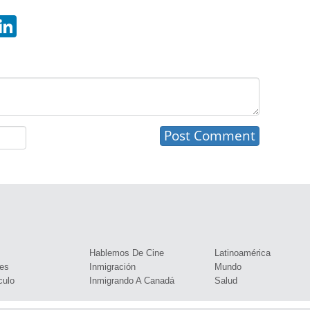
hatsApp
LinkedIn
s
Hablemos De Cine
Latinoamérica
es
Inmigración
Mundo
culo
Inmigrando A Canadá
Salud