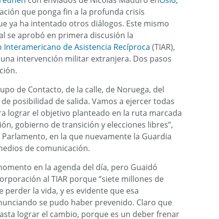
reúnen
con enviados de Nicolás Maduro en
Oslo,
ación que ponga fin a la profunda crisis
que ya ha intentado otros diálogos. Este mismo
l se aprobó en primera discusión la
 Interamericano de Asistencia Recíproca
(TIAR),
una intervención militar extranjera. Dos pasos
ción.
po de Contacto, de la calle, de Noruega, del
e posibilidad de salida. Vamos a ejercer todas
 lograr el objetivo planteado en la ruta marcada
ón, gobierno de transición y elecciones libres”,
el Parlamento, en la que nuevamente la Guardia
 medios de comunicación.
 momento en la agenda del día, pero Guaidó
orporación al TIAR porque “siete millones de
 perder la vida, y es evidente que esa
unciando se pudo haber prevenido. Claro que
sta lograr el cambio, porque es un deber frenar