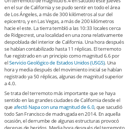
Un terremoto de magnitud 6.4 en sacudió este jueves
en el sur de California y se pudo sentir en todo el área
de Los Ángeles, a más de 300 kilómetros al sur del
epicentro, y en Las Vegas, a más de 200 kilómetros
hacie el este. La tierra tembló a las 10:33 locales cerca
de Ridgecrest, una localidad en una zona relativamente
despoblada del interior de California. Una hora después
se habían contabilizado hasta 11 réplicas. El terremoto
fue registrado en un principio como magnitud 6.6 por
el
Servicio Geológico de Estados Unidos (USGS)
. Una
hora y media después del movimiento inicial se habían
registrado ya 50 réplicas, algunas de magnitud superior
a 4.0.
Se trata del terremoto más importante que se haya
sentido en las grandes ciudades de California desde el
que
afectó Napa con una magnitud de 6.0
, que sacudió
todo San Francisco de madrugada en 2014. En aquella
ocasión, el derrumbe de algunas estructuras provocó
decenas de heridos. Media hora después del terremoto