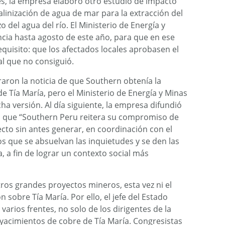
ales, la empresa elaboró otro estudio de impacto
alinización de agua de mar para la extracción del
o del agua del río. El Ministerio de Energía y
ncia hasta agosto de este año, para que en ese
quisito: que los afectados locales aprobasen el
al que no consiguió.
traron la noticia de que Southern obtenía la
e Tía María, pero el Ministerio de Energía y Minas
ha versión. Al día siguiente, la empresa difundió
 que “Southern Peru reitera su compromiso de
ecto sin antes generar, en coordinación con el
os que se absuelvan las inquietudes y se den las
, a fin de lograr un contexto social más
tros grandes proyectos mineros, esta vez ni el
n sobre Tía María. Por ello, el jefe del Estado
varios frentes, no solo de los dirigentes de la
 yacimientos de cobre de Tía María. Congresistas