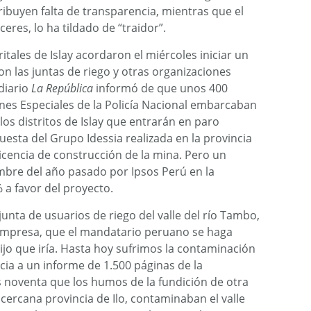
tribuyen falta de transparencia, mientras que el
res, lo ha tildado de “traidor”.
ritales de Islay acordaron el miércoles iniciar un
on las juntas de riego y otras organizaciones
 diario
La República
informó de que unos 400
ones Especiales de la Policía Nacional embarcaban
los distritos de Islay que entrarán en paro
esta del Grupo Idessia realizada en la provincia
licencia de construcción de la mina. Pero un
bre del año pasado por Ipsos Perú en la
% a favor del proyecto.
junta de usuarios de riego del valle del río Tambo,
 empresa, que el mandatario peruano se haga
 dijo que iría. Hasta hoy sufrimos la contaminación
ncia a un informe de 1.500 páginas de la
s noventa que los humos de la fundición de otra
cercana provincia de Ilo, contaminaban el valle