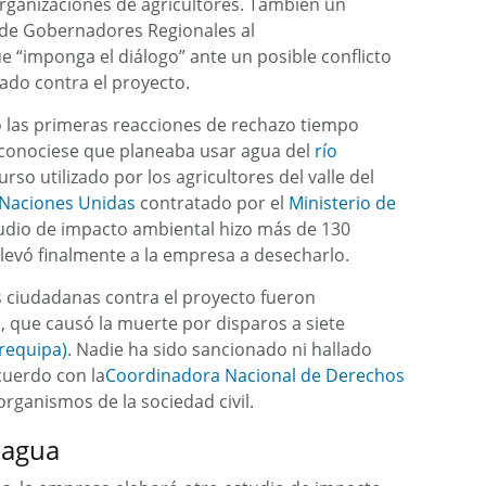
organizaciones de agricultores. También un
 de Gobernadores Regionales al
e “imponga el diálogo” ante un posible conflicto
cado contra el proyecto.
 las primeras reacciones de rechazo tiempo
 conociese que planeaba usar agua del
río
so utilizado por los agricultores del valle del
Naciones Unidas
contratado por el
Ministerio de
tudio de impacto ambiental hizo más de 130
llevó finalmente a la empresa a desecharlo.
s ciudadanas contra el proyecto fueron
l, que causó la muerte por disparos a siete
Arequipa)
. Nadie ha sido sancionado ni hallado
cuerdo con la
Coordinadora Nacional de Derechos
organismos de la sociedad civil.
l agua