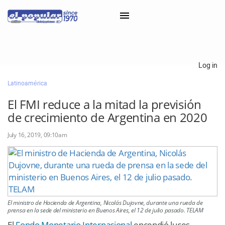
×
Log in
Latinoamérica
Classifieds
El FMI reduce a la mitad la previsión
Categorías
de crecimiento de Argentina en 2020
Iniciar sesión con Clascal
July 16, 2019, 09:10am
×
El ministro de Hacienda de Argentina, Nicolás Dujovne, durante una rueda de
prensa en la sede del ministerio en Buenos Aires, el 12 de julio pasado. TELAM
El
Fondo Monetario Internacional
encendió luces