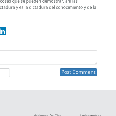
 cosas que se pueden demostrar, ahí las
ctadura y es la dictadura del conocimiento y de la
hatsApp
LinkedIn
s
Hablemos De Cine
Latinoamérica