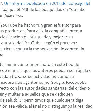
”.
Un informe publicado en 2018 del Consejo del
rtaba que el 74% de las búsquedas en YouTube
an
fake news
.
e
YouTube
ha hecho “un gran esfuerzo” para
us productos. Para ello, la compañía intenta
 clasificación de búsqueda y mejorar su
 autorizado”.
YouTube
, según el portavoz,
estrictas contra la monetización de contenido
ma.
terminar con el anonimato en este tipo de
e
de manera que los autores puedan ser rápida e
uedan trazarse su actividad así como su
considera que agentes como Google, Facebook y
recto con las autoridades sanitarias, del orden o
uir y multar a aquellos que se dediquen
de salud: “Si permitimos que cualquiera diga
ión sea válida, al final no distinguimos la realidad