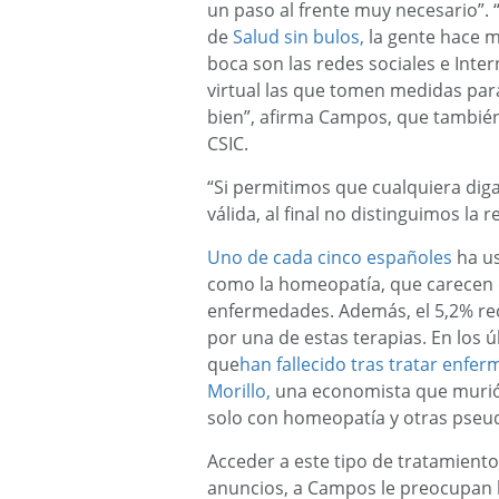
un paso al frente muy necesario”. 
de
Salud sin bulos,
la gente hace m
boca son las redes sociales e Int
virtual las que tomen medidas par
bien”, afirma Campos, que también
CSIC.
“Si permitimos que cualquiera diga
válida, al final no distinguimos la r
Uno de cada cinco españoles
ha u
como la homeopatía, que carecen 
enfermedades. Además, el 5,2% re
por una de estas terapias. En los 
que
han fallecido tras tratar enf
Morillo,
una economista que murió
solo con homeopatía y otras pseud
Acceder a este tipo de tratamientos
anuncios, a Campos le preocupan l