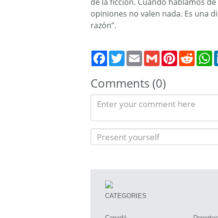
de la ficción. Cuando hablamos de
opiniones no valen nada. Es una di
razón”.
Twitter
Email
Gmail
Pinterest
Reddit
W
Comments (0)
CATEGORIES
Canadá
Deporte