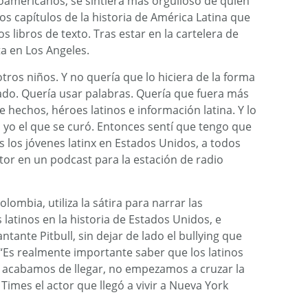
noamericanos, se sintiera más orgulloso de quién
los capítulos de la historia de América Latina que
 libros de texto. Tras estar en la cartelera de
a en Los Angeles.
otros niños. Y no quería que lo hiciera de la forma
ado. Quería usar palabras. Quería que fuera más
 hechos, héroes latinos e información latina. Y lo
 yo el que se curó. Entonces sentí que tengo que
s los jóvenes latinx en Estados Unidos, a todos
ctor en un podcast para la estación de radio
ombia, utiliza la sátira para narrar las
atinos en la historia de Estados Unidos, e
ntante Pitbull, sin dejar de lado el bullying que
 “Es realmente importante saber que los latinos
o acabamos de llegar, no empezamos a cruzar la
 Times el actor que llegó a vivir a Nueva York