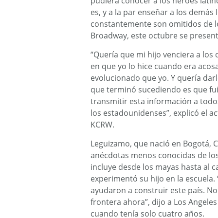
pudiera conocer a los héroes lati
es, y a la par enseñar a los demás 
constantemente son omitidos de los
Broadway, este octubre se present
“Quería que mi hijo venciera a los 
en que yo lo hice cuando era acos
evolucionado que yo. Y quería darle
que terminó sucediendo es que fui
transmitir esta información a todo
los estadounidenses”, explicó el a
KCRW.
Leguizamo, que nació en Bogotá, Col
anécdotas menos conocidas de los l
incluye desde los mayas hasta al ca
experimentó su hijo en la escuela.
ayudaron a construir este país. N
frontera ahora”, dijo a Los Angeles
cuando tenía solo cuatro años.