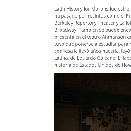
Latin History for Morons fue estr
ha pasado por recintos como el Pub
Berkeley Repertory Theater y La Jol
Broadway. También se puede encont
presenta en el teatro Ahmanson en
tuvo que ponerse a estudiar para r
confiesa le llevó años hacerla, le
Latina, de Eduardo Galeano, El labe
historia de Estados Unidos de How