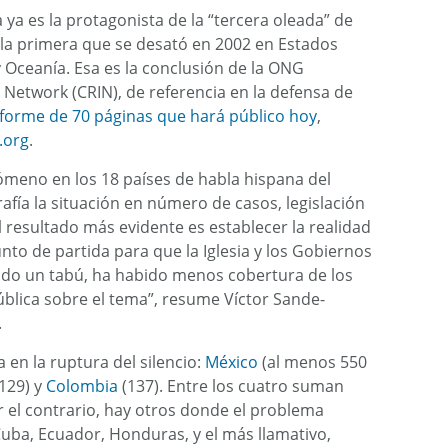
a ya es la protagonista de la “tercera oleada” de
la primera que se desató en 2002 en Estados
y Oceanía. Esa es la conclusión de la ONG
l Network (CRIN), de referencia en la defensa de
nforme de 70 páginas que hará público hoy
,
.org
.
nómeno en los 18 países de habla hispana del
afía la situación en número de casos, legislación
El resultado más evidente es establecer la realidad
nto de partida para que la Iglesia y los Gobiernos
endo un tabú, ha habido menos cobertura de los
ública sobre el tema”, resume Víctor Sande-
.
 en la ruptura del silencio:
México
(al menos 550
129) y
Colombia
(137). Entre los cuatro suman
r el contrario, hay otros donde el problema
uba, Ecuador, Honduras, y el más llamativo,