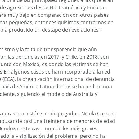
a una de las principales regiones a las que eran
 de agresiones desde Norteamérica y Europa.
ra muy bajo en comparación con otros países
más pequeñas, entonces quisimos centrarnos en
bía producido un destape de revelaciones”,
etismo y la falta de transparencia que aún
n las denuncias en 2017, y Chile, en 2018, son
 junto con México, es donde las víctimas se han
s.En algunos casos se han incorporado a la red
e (ECA), la organización internacional de denuncia
r país de América Latina donde se ha pedido una
iente, siguiendo el modelo de Australia y
curas que están siendo juzgados, Nicola Corradi
abusar de casi una treintena de menores de edad
Mendoza. Este caso, uno de los más graves
do la visibilización del problema, pero no ha