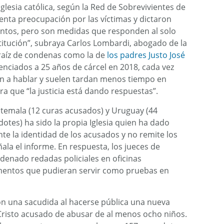
Iglesia católica, según la Red de Sobrevivientes de
renta preocupación por las víctimas y dictaron
ntos, pero son medidas que responden al solo
stitución”, subraya Carlos Lombardi, abogado de la
a raíz de condenas como la de
los padres Justo José
enciados a 25 años de cárcel en 2018, cada vez
en a hablar y suelen tardan menos tiempo en
a que “la justicia está dando respuestas”.
temala (12 curas acusados) y Uruguay (44
otes) ha sido la propia Iglesia quien ha dado
te la identidad de los acusados y no remite los
ñala el informe. En respuesta, los jueces de
denado redadas policiales en oficinas
umentos que pudieran servir como pruebas en
 con una sacudida al hacerse pública una nueva
Cristo acusado de abusar de al menos ocho niños.