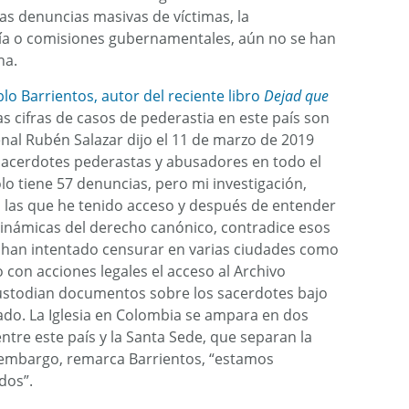
as denuncias masivas de víctimas, la
alía o comisiones gubernamentales, aún no se han
na.
blo Barrientos, autor del reciente libro
Dejad que
s cifras de casos de pederastia en este país son
enal Rubén Salazar dijo el 11 de marzo de 2019
sacerdotes pederastas y abusadores en todo el
solo tiene 57 denuncias, pero mi investigación,
 las que he tenido acceso y después de entender
s dinámicas del derecho canónico, contradice esos
e han intentado censurar en varias ciudades como
do con acciones legales el acceso al Archivo
custodian documentos sobre los sacerdotes bajo
gado. La Iglesia en Colombia se ampara en dos
ntre este país y la Santa Sede, que separan la
Sin embargo, remarca Barrientos, “estamos
dos”.