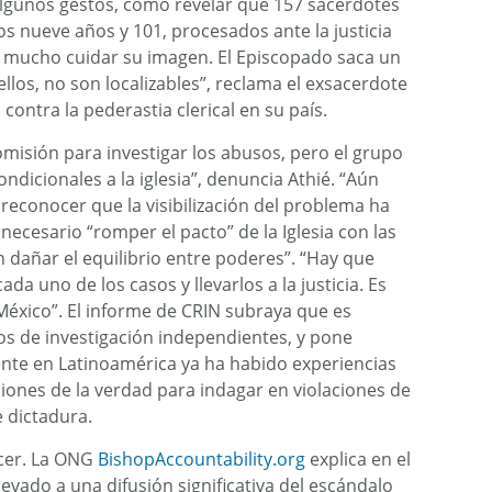
r algunos gestos, como revelar que 157 sacerdotes
s nueve años y 101, procesados ante la justicia
resa mucho cuidar su imagen. El Episcopado saca un
los, no son localizables”, reclama el exsacerdote
 contra la pederastia clerical en su país.
omisión para investigar los abusos, pero el grupo
icionales a la iglesia”, denuncia Athié. “Aún
reconocer que la visibilización del problema ha
cesario “romper el pacto” de la Iglesia con las
n dañar el equilibrio entre poderes”. “Hay que
ada uno de los casos y llevarlos a la justicia. Es
 México”. El informe de CRIN subraya que es
s de investigación independientes, y pone
nte en Latinoamérica ya ha habido experiencias
iones de la verdad para indagar en violaciones de
 dictadura.
cer. La ONG
BishopAccountability.org
explica en el
evado a una difusión significativa del escándalo