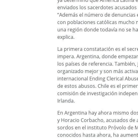
ya determinó que América Latina er
enviados los sacerdotes acusados
“Además el número de denuncias e
con poblaciones católicas mucho 
una región donde todavía no se ha
explica.
La primera constatación es el secr
impera. Argentina, donde empezaro
los países de referencia. También,
organizado mejor y son más activa
internacional Ending Clerical Abus
de estos abusos. Chile es el prime
comisión de investigación independ
Irlanda.
En Argentina hay ahora mismo dos 
y Horacio Corbacho, acusados de 
sordos en el instituto Próvolo de 
conocidos hasta ahora, ha aumenta