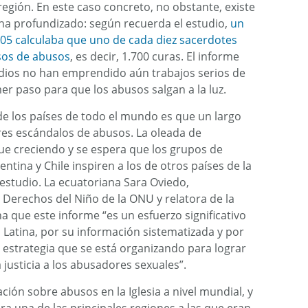
 región. En este caso concreto, no obstante, existe
 ha profundizado: según recuerda el estudio,
un
005 calculaba que uno de cada diez sacerdotes
sos de abusos
, es decir, 1.700 curas. El informe
edios no han emprendido aún trabajos serios de
mer paso para que los abusos salgan a la luz.
e los países de todo el mundo es que un largo
res escándalos de abusos. La oleada de
gue creciendo y se espera que los grupos de
tina y Chile inspiren a los de otros países de la
l estudio. La ecuatoriana Sara Oviedo,
 Derechos del Niño de la ONU y relatora de la
a que este informe “es un esfuerzo significativo
a Latina, por su información sistematizada y por
 estrategia que se está organizando para lograr
a justicia a los abusadores sexuales”.
ción sobre abusos en la Iglesia a nivel mundial, y