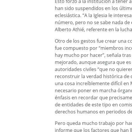
Esto forzó a la institución a tene
han sido suspendidos en los último
eclesiástica. “A la Iglesia le inte
número, pero no se sabe nada de el
Alberto Athié, referente en la lucha
Otro de los gestos fue crear una c
fue compuesto por “miembros incond
hay mucho por hacer”, señala tras 
mejorado, aunque asegura que es ne
autoridades civiles “que no quiere
reconstruir la verdad histórica de c
una cosa increíblemente difícil en
necesario poner en marcha órgano
énfasis en recordar que precisame
de entidades de este tipo en comis
derechos humanos en periodos de
Pero queda mucho trabajo por ha
informe que los factores que han ll