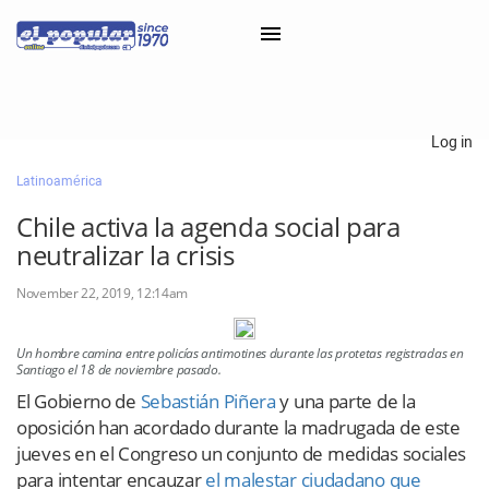
×
Log in
Latinoamérica
Classifieds
Chile activa la agenda social para
Categorías
neutralizar la crisis
Iniciar sesión con Clascal
November 22, 2019, 12:14am
Un hombre camina entre policías antimotines durante las protetas registradas en
×
Santiago el 18 de noviembre pasado.
El Gobierno de
Sebastián Piñera
y una parte de la
oposición han acordado durante la madrugada de este
jueves en el Congreso un conjunto de medidas sociales
para intentar encauzar
el malestar ciudadano que