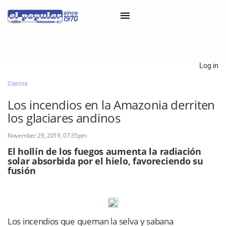
×
Log in
Ciencia
Classifieds
Los incendios en la Amazonia derriten
Categorías
los glaciares andinos
Iniciar sesión con Clascal
November 29, 2019, 07:35pm
El hollín de los fuegos aumenta la radiación
solar absorbida por el hielo, favoreciendo su
×
fusión
Los incendios que queman la selva y sabana