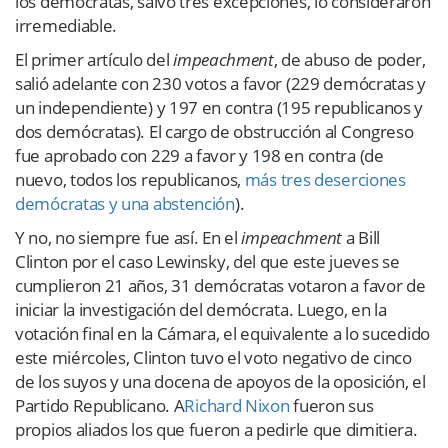
los demócratas, salvo tres excepciones, lo consideraron
irremediable.
El primer artículo del
impeachment
, de abuso de poder,
salió adelante con 230 votos a favor (229 demócratas y
un independiente) y 197 en contra (195 republicanos y
dos demócratas). El cargo de obstrucción al Congreso
fue aprobado con 229 a favor y 198 en contra (de
nuevo, todos los republicanos,
más tres deserciones
demócratas y una abstención
).
Y no, no siempre fue así. En el
impeachment
a Bill
Clinton por el caso Lewinsky, del que este jueves se
cumplieron 21 años, 31 demócratas votaron a favor de
iniciar la investigación del demócrata. Luego, en la
votación final en la Cámara, el equivalente a lo sucedido
este miércoles, Clinton tuvo el voto negativo de cinco
de los suyos y una docena de apoyos de la oposición, el
Partido Republicano. A
Richard Nixon
fueron sus
propios aliados los que fueron a pedirle que dimitiera.