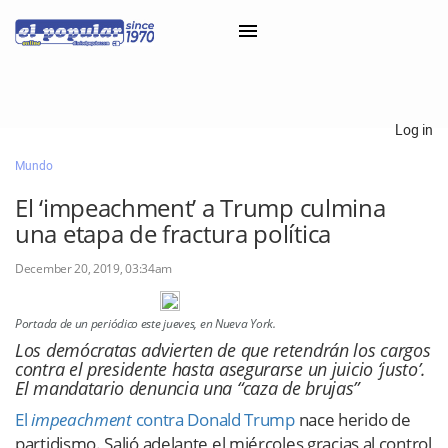
×
Log in
Mundo
Classifieds
El ‘impeachment’ a Trump culmina
Categorías
una etapa de fractura política
Iniciar sesión con Clascal
December 20, 2019, 03:34am
Portada de un periódico este jueves, en Nueva York.
×
Los demócratas advierten de que retendrán los cargos
contra el presidente hasta asegurarse un juicio ‘justo’.
El mandatario denuncia una “caza de brujas”
El
impeachment
contra Donald Trump
nace herido de
partidismo. Salió adelante el miércoles gracias al control