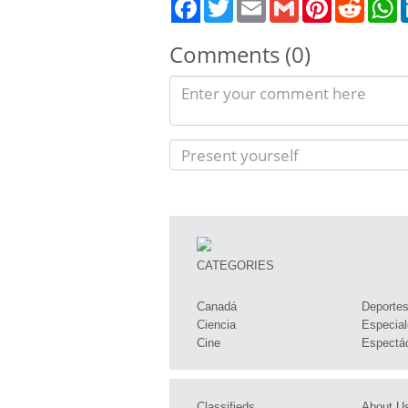
Twitter
Email
Gmail
Pinterest
Reddit
W
Comments (0)
CATEGORIES
Canadá
Deporte
Ciencia
Especial
Cine
Espectá
Classifieds
About U