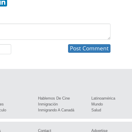
s
Hablemos De Cine
Latinoamérica
es
Inmigración
Mundo
culo
Inmigrando A Canadá
Salud
s
Contact
Advertise