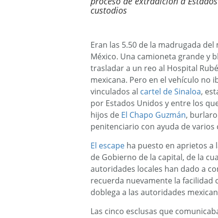
proceso de extradición a Estado
custodios
Eran las 5.50 de la madrugada del 
México. Una camioneta grande y bla
trasladar a un reo al Hospital Rubé
mexicana. Pero en el vehículo no i
vinculados al
cartel de Sinaloa
, es
por Estados Unidos y entre los que
hijos de
El Chapo Guzmán
, burlar
penitenciario con ayuda de varios 
El escape
ha puesto en aprietos a 
de Gobierno de la capital, de la cu
autoridades locales han dado a con
recuerda nuevamente la facilidad c
doblega a las autoridades mexican
Las cinco esclusas que comunicaban