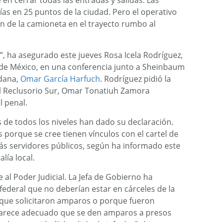
en cerrar todas las entradas y salidas. Las
as en 25 puntos de la ciudad. Pero el operativo
on de la camioneta en el trayecto rumbo al
, ha asegurado este jueves Rosa Icela Rodríguez,
de México, en una conferencia junto a Sheinbaum
adana,
Omar García Harfuch
. Rodríguez pidió la
el Reclusorio Sur, Omar Tonatiuh Zamora
l penal.
 de todos los niveles han dado su declaración.
porque se cree tienen vínculos con el cartel de
ás servidores públicos, según ha informado este
alía local.
l Poder Judicial. La Jefa de Gobierno ha
federal que no deberían estar en cárceles de la
orque solicitaron amparos o porque fueron
 parece adecuado que se den amparos a presos