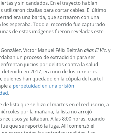
ertas y sin candados. En el trayecto habían
 utilizaron cizallas para cortar cables. El último
ibertad era una barda, que sortearon con una
a les esperaba. Todo el recorrido fue capturado
gunas de estas imágenes fueron reveladas este
González, Víctor Manuel Félix Beltrán
alias El Vic
, y
rdaban un proceso de extradición para ser
nfrentan juicios por delitos contra la salud
,
detenido en 2017
,
era uno de los cerebros
po, quienes han quedado en la cúpula del cartel
mple a
perpetuidad en una prisión
idad
.
de lista que se hizo el martes en el reclusorio, a
iércoles por la mañana, la lista no arrojó
s reclusos ya faltaban. A las 8:00 horas, cuando
 fue que se reportó la fuga. Allí comenzó el