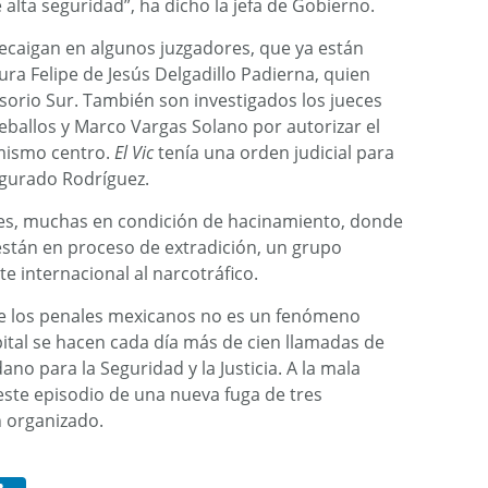
alta seguridad”, ha dicho la jefa de Gobierno.
ecaigan en algunos juzgadores, que ya están
gura Felipe de Jesús Delgadillo Padierna, quien
usorio Sur. También son investigados los jueces
Ceballos y Marco Vargas Solano por autorizar el
 mismo centro.
El Vic
tenía una orden judicial para
egurado Rodríguez.
es, muchas en condición de hacinamiento, donde
están en proceso de extradición, un grupo
e internacional al narcotráfico.
de los penales mexicanos no es un fenómeno
pital se hacen cada día más de cien llamadas de
no para la Seguridad y la Justicia. A la mala
este episodio de una nueva fuga de tres
n organizado.
hatsApp
LinkedIn