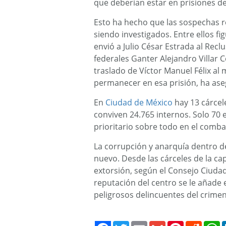
que deberían estar en prisiones de 
Esto ha hecho que las sospechas r
siendo investigados. Entre ellos fi
envió a Julio César Estrada al Recl
federales Ganter Alejandro Villar 
traslado de Víctor Manuel Félix al
permanecer en esa prisión, ha as
En
Ciudad de México
hay 13 cárcel
conviven 24.765 internos. Solo 70 
prioritario sobre todo en el combat
La corrupción y anarquía dentro 
nuevo. Desde las cárceles de la ca
extorsión, según el Consejo Ciudada
reputación del centro se le añade 
peligrosos delincuentes del crime
Twitter
Email
Gmail
Pinterest
Reddit
W