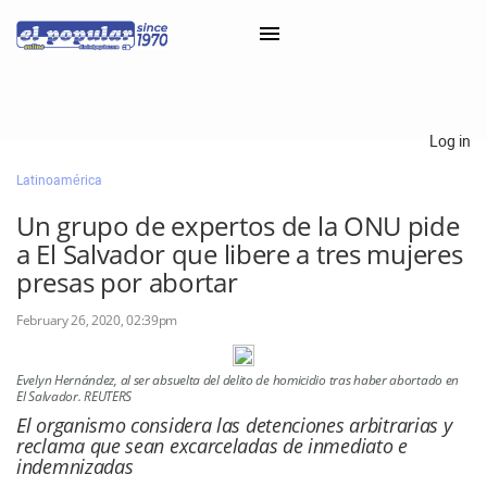
×
Log in
Latinoamérica
Classifieds
Un grupo de expertos de la ONU pide
Categorías
a El Salvador que libere a tres mujeres
Iniciar sesión con Clascal
presas por abortar
February 26, 2020, 02:39pm
×
Evelyn Hernández, al ser absuelta del delito de homicidio tras haber abortado en
El Salvador. REUTERS
El organismo considera las detenciones arbitrarias y
reclama que sean excarceladas de inmediato e
indemnizadas