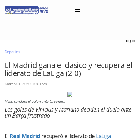
×
Log in
Deportes
Classifieds
El Madrid gana el clásico y recupera el
Categorías
liderato de LaLiga (2-0)
Iniciar sesión con Clascal
March 01, 2020, 10:01pm
Messi conduce el balón ante Casemiro.
×
Los goles de Vinicius y Mariano deciden el duelo ante
un Barça frustrado
El
Real Madrid
recuperó el liderato de
LaLiga