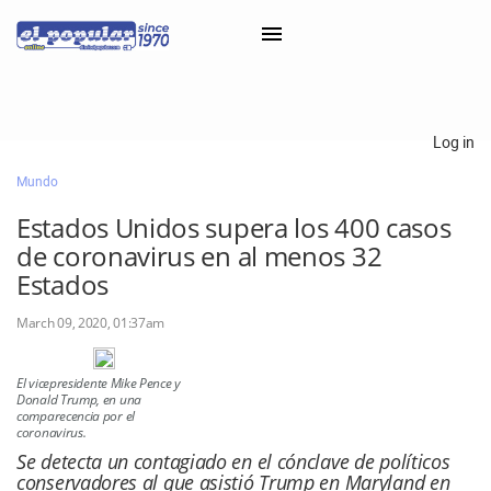
×
Log in
Mundo
Classifieds
Estados Unidos supera los 400 casos
Categorías
de coronavirus en al menos 32
Iniciar sesión con Clascal
Estados
March 09, 2020, 01:37am
×
El vicepresidente Mike Pence y
Donald Trump, en una
comparecencia por el
coronavirus.
Se detecta un contagiado en el cónclave de políticos
conservadores al que asistió Trump en Maryland en