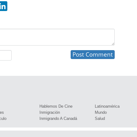
hatsApp
LinkedIn
s
Hablemos De Cine
Latinoamérica
es
Inmigración
Mundo
culo
Inmigrando A Canadá
Salud