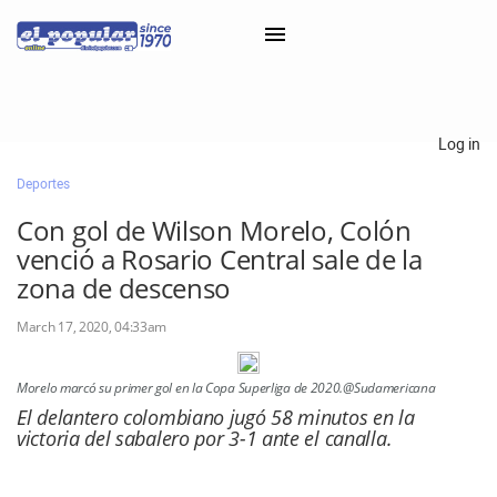
×
Log in
Deportes
Classifieds
Con gol de Wilson Morelo, Colón
Categorías
venció a Rosario Central sale de la
Iniciar sesión con Clascal
zona de descenso
March 17, 2020, 04:33am
×
Morelo marcó su primer gol en la Copa Superliga de 2020.@Sudamericana
El delantero colombiano jugó 58 minutos en la
victoria del sabalero por 3-1 ante el canalla.