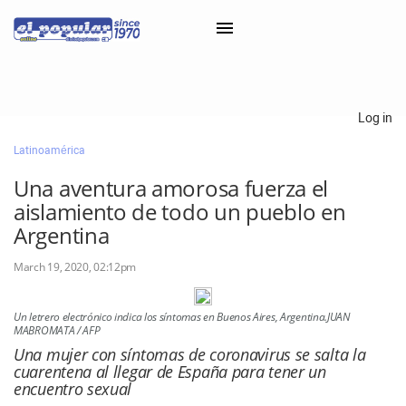
×
Log in
Latinoamérica
Classifieds
Una aventura amorosa fuerza el
Categorías
aislamiento de todo un pueblo en
Iniciar sesión con Clascal
Argentina
March 19, 2020, 02:12pm
×
Un letrero electrónico indica los síntomas en Buenos Aires, Argentina.JUAN
MABROMATA / AFP
Una mujer con síntomas de coronavirus se salta la
cuarentena al llegar de España para tener un
encuentro sexual