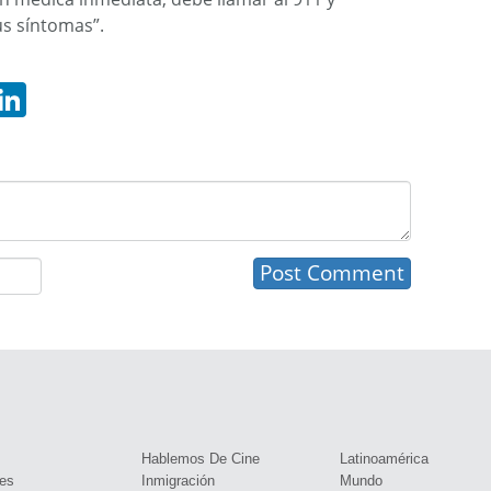
us síntomas”.
hatsApp
LinkedIn
s
Hablemos De Cine
Latinoamérica
es
Inmigración
Mundo