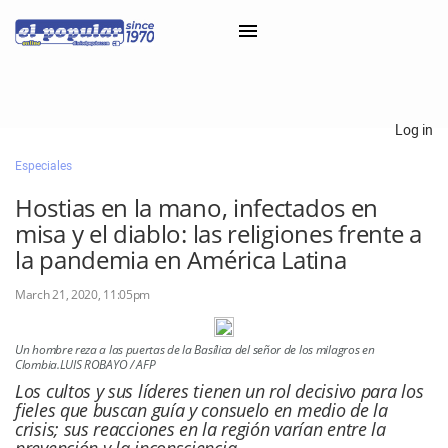
×
Log in
Especiales
Classifieds
Hostias en la mano, infectados en
Categorías
misa y el diablo: las religiones frente a
Iniciar sesión con Clascal
la pandemia en América Latina
March 21, 2020, 11:05pm
×
Un hombre reza a las puertas de la Basílica del señor de los milagros en
Clombia.LUIS ROBAYO / AFP
Los cultos y sus líderes tienen un rol decisivo para los
fieles que buscan guía y consuelo en medio de la
crisis; sus reacciones en la región varían entre la
prevención y la inconsciencia.