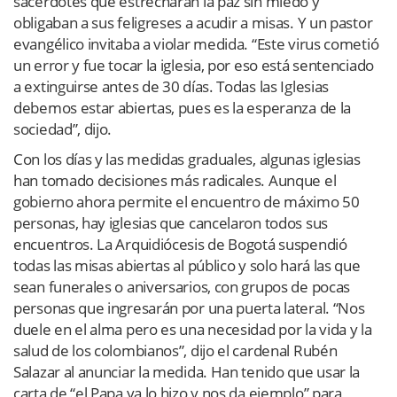
sacerdotes que estrecharan la paz sin miedo y
obligaban a sus feligreses a acudir a misas. Y un pastor
evangélico invitaba a violar medida. “Este virus cometió
un error y fue tocar la iglesia, por eso está sentenciado
a extinguirse antes de 30 días. Todas las Iglesias
debemos estar abiertas, pues es la esperanza de la
sociedad”, dijo.
Con los días y las medidas graduales, algunas iglesias
han tomado decisiones más radicales. Aunque el
gobierno ahora permite el encuentro de máximo 50
personas, hay iglesias que cancelaron todos sus
encuentros. La Arquidiócesis de Bogotá suspendió
todas las misas abiertas al público y solo hará las que
sean funerales o aniversarios, con grupos de pocas
personas que ingresarán por una puerta lateral. “Nos
duele en el alma pero es una necesidad por la vida y la
salud de los colombianos”, dijo el cardenal Rubén
Salazar al anunciar la medida. Han tenido que usar la
carta de “el Papa ya lo hizo y nos da ejemplo” para