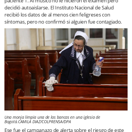
paciente 1. Al músico no le hicieron el examen pero
decidió autoaislarse. El Instituto Nacional de Salud
recibió los datos de al menos cien feligreses con
síntomas, pero no confirmó si alguien fue contagiado.
Una monja limpia una de las bancas en una iglesia de
Bogotá.
CAMILA DIAZ/COLPRENSA/DPA
Ese fue el campanazo de alerta sobre el riesgo de este