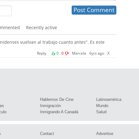
ommented
Recently active
idenses vuelvan al trabajo cuanto antes". Es este
Reply
0
:
0
Marcela
6yrs ago
X
s
Hablemos De Cine
Latinoamérica
es
Inmigración
Mundo
culo
Inmigrando A Canadá
Salud
s
Contact
Advertise