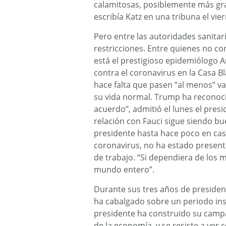
calamitosas, posiblemente más grav
escribía Katz en una tribuna el vie
Pero entre las autoridades sanita
restricciones. Entre quienes no c
está el prestigioso epidemiólogo A
contra el coronavirus en la Casa B
hace falta que pasen “al menos” v
su vida normal. Trump ha reconoci
acuerdo”, admitió el lunes el pres
relación con Fauci sigue siendo b
presidente hasta hace poco en cas
coronavirus, no ha estado present
de trabajo. “Si dependiera de los 
mundo entero”.
Durante sus tres años de preside
ha cabalgado sobre un periodo ins
presidente ha construido su campa
de la economía, y se resiste a ver