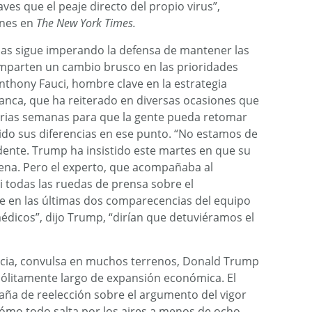
es que el peaje directo del propio virus”,
rnes en
The New York Times.
rias sigue imperando la defensa de mantener las
omparten un cambio brusco en las prioridades
nthony Fauci, hombre clave en la estrategia
lanca, que ha reiterado en diversas ocasiones que
arias semanas para que la gente pueda retomar
do sus diferencias en ese punto. “No estamos de
idente. Trump ha insistido este martes en que su
uena. Pero el experto, que acompañaba al
i todas las ruedas de prensa sobre el
e en las últimas dos comparecencias del equipo
médicos”, dijo Trump, “dirían que detuviéramos el
ncia, convulsa en muchos terrenos, Donald Trump
ólitamente largo de expansión económica. El
ña de reelección sobre el argumento del vigor
 cómo todo salta por los aires a menos de ocho