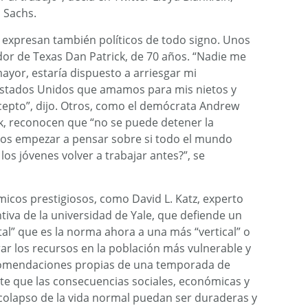
 Sachs.
la expresan también políticos de todo signo. Unos
dor de Texas Dan Patrick, de 70 años. “Nadie me
yor, estaría dispuesto a arriesgar mi
Estados Unidos que amamos para mis nietos y
o acepto”, dijo. Otros, como el demócrata Andrew
 reconocen que “no se puede detener la
os empezar a pensar sobre si todo el mundo
los jóvenes volver a trabajar antes?”, se
icos prestigiosos, como David L. Katz, experto
tiva de la universidad de Yale, que defiende un
tal” que es la norma ahora a una más “vertical” o
ar los recursos en la población más vulnerable y
 recomendaciones propias de una temporada de
e que las consecuencias sociales, económicas y
l colapso de la vida normal puedan ser duraderas y