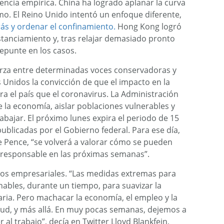
dencia empírica. China ha logrado aplanar la curva
mo. El Reino Unido intentó un enfoque diferente,
ás y ordenar el confinamiento.
Hong Kong logró
istanciamiento y, tras relajar demasiado pronto
repunte en los casos.
uerza entre determinadas voces conservadoras y
Unidos la convicción de que el impacto en la
a el país que el coronavirus. La Administración
 la economía, aislar poblaciones vulnerables y
abajar. El próximo lunes expira el periodo de 15
 publicadas por el Gobierno federal. Para ese día,
e Pence, “se volverá a valorar cómo se pueden
 responsable en las próximas semanas”.
los empresariales. “Las medidas extremas para
onables, durante un tiempo, para suavizar la
taria. Pero machacar la economía, el empleo y la
ud, y más allá. En muy pocas semanas, dejemos a
 al trabajo”, decía en Twitter Lloyd Blankfein,