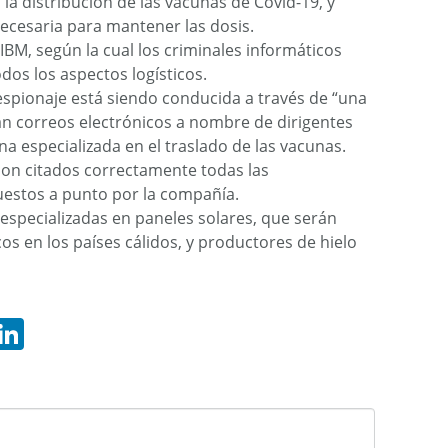
la distribución de las vacunas de Covid-19, y
necesaria para mantener las dosis.
IBM, según la cual los criminales informáticos
os los aspectos logísticos.
espionaje está siendo conducida a través de “una
an correos electrónicos a nombre de dirigentes
a especializada en el traslado de las vacunas.
son citados correctamente todas las
puestos a punto por la compañía.
especializadas en paneles solares, que serán
cos en los países cálidos, y productores de hielo
hatsApp
LinkedIn