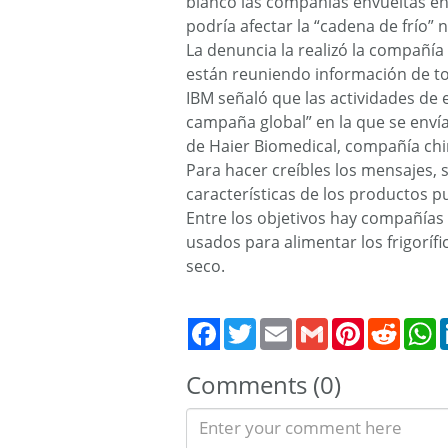
blanco las compañías envueltas en 
podría afectar la “cadena de frío” 
La denuncia la realizó la compañía 
están reuniendo información de tod
IBM señaló que las actividades de 
campaña global” en la que se enví
de Haier Biomedical, compañía chin
Para hacer creíbles los mensajes, 
características de los productos 
Entre los objetivos hay compañías 
usados para alimentar los frigorífi
seco.
Twitter
Email
Gmail
Pinterest
Reddit
W
Comments (0)