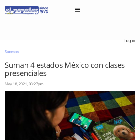
×
Log in
Sucesos
Classifieds
Suman 4 estados México con clases
Categorías
presenciales
Iniciar sesión con Clascal
May 18, 2021, 03:27pm
×