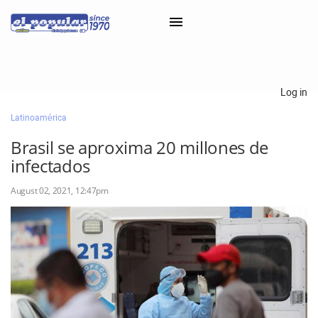
×
Log in
Latinoamérica
Classifieds
Brasil se aproxima 20 millones de
Categorías
infectados
Iniciar sesión con Clascal
August 02, 2021, 12:47pm
×