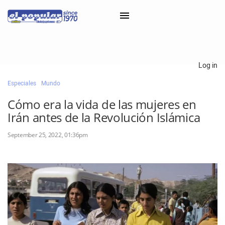
×
Log in
Especiales
Mundo
Classifieds
Cómo era la vida de las mujeres en
Categorías
Irán antes de la Revolución Islámica
Iniciar sesión con Clascal
September 25, 2022, 01:36pm
×