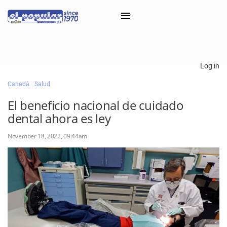
×
Log in
Canadá
Salud
Classifieds
El beneficio nacional de cuidado
Categorías
dental ahora es ley
Iniciar sesión con Clascal
November 18, 2022, 09:44am
×