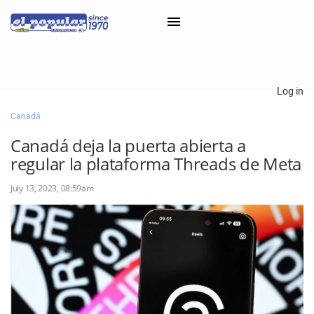
×
Log in
Canadá
Classifieds
Canadá deja la puerta abierta a
Categorías
regular la plataforma Threads de Meta
Iniciar sesión con Clascal
July 13, 2023, 08:59am
×