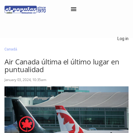
×
Log in
Canadá
Classifieds
Air Canada última el último lugar en
Categorías
puntualidad
Iniciar sesión con Clascal
January 03, 2024, 10:35am
×