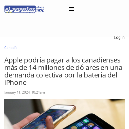
×
Log in
Canadá
Classifieds
Apple podría pagar a los canadienses
Categorías
más de 14 millones de dólares en una
Iniciar sesión con Clascal
demanda colectiva por la batería del
iPhone
January 11, 2024, 10:24am
×