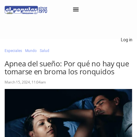
×
Log in
Especiales
Mundo
Salud
Classifieds
Apnea del sueño: Por qué no hay que
Categorías
tomarse en broma los ronquidos
Iniciar sesión con Clascal
March 15, 2024, 11:04am
×