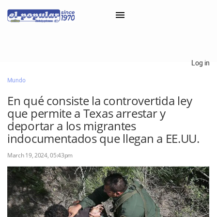
×
Log in
Mundo
Classifieds
En qué consiste la controvertida ley
Categorías
que permite a Texas arrestar y
Iniciar sesión con Clascal
deportar a los migrantes
indocumentados que llegan a EE.UU.
March 19, 2024, 05:43pm
×