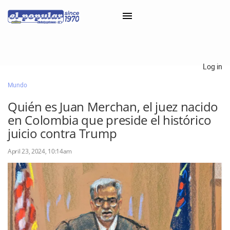
×
Log in
Mundo
Classifieds
Quién es Juan Merchan, el juez nacido
Categorías
en Colombia que preside el histórico
Iniciar sesión con Clascal
juicio contra Trump
April 23, 2024, 10:14am
×