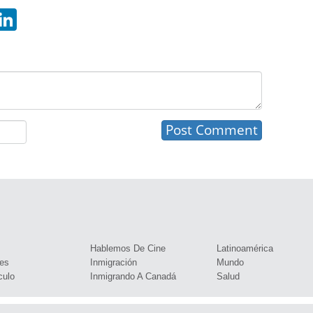
hatsApp
LinkedIn
s
Hablemos De Cine
Latinoamérica
es
Inmigración
Mundo
culo
Inmigrando A Canadá
Salud