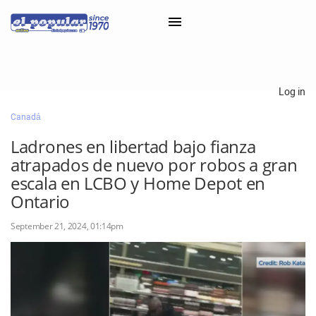
×
Log in
Canadá
Classifieds
Ladrones en libertad bajo fianza
Categorías
atrapados de nuevo por robos a gran
Iniciar sesión con Clascal
escala en LCBO y Home Depot en
Ontario
September 21, 2024, 01:14pm
×