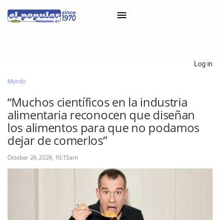
×
Log in
Mundo
Classifieds
“Muchos científicos en la industria
Categorías
alimentaria reconocen que diseñan
Iniciar sesión con Clascal
los alimentos para que no podamos
dejar de comerlos”
October 24, 2024, 10:15am
×