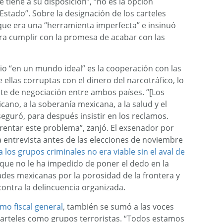
 tiene a su disposición”, “no es la opción
stado”. Sobre la designación de los carteles
que era una “herramienta imperfecta” e insinuó
ara cumplir con la promesa de acabar con las
io “en un mundo ideal” es la cooperación con las
llas corruptas con el dinero del narcotráfico, lo
nte de negociación entre ambos países. “[Los
cano, a la soberanía mexicana, a la salud y el
eguró, para después insistir en los reclamos.
entar este problema”, zanjó. El exsenador por
 entrevista antes de las elecciones de noviembre
 los grupos criminales no era viable sin el aval de
o que no le ha impedido de poner el dedo en la
ades mexicanas por la porosidad de la frontera y
contra la delincuencia organizada.
mo fiscal general
, también se sumó a las voces
carteles como grupos terroristas. “Todos estamos