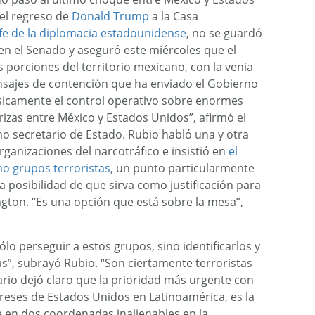
el regreso de
Donald Trump
a la Casa
fe de la diplomacia estadounidense
, no se guardó
n el Senado y aseguró este miércoles que el
porciones del territorio mexicano, con la venia
nsajes de contención que ha enviado el Gobierno
sicamente el control operativo sobre enormes
rizas entre México y Estados Unidos”, afirmó el
 secretario de Estado. Rubio habló una y otra
rganizaciones del narcotráfico e insistió en
el
mo grupos terroristas
, un punto particularmente
 posibilidad de que sirva como justificación para
gton. “Es una opción que está sobre la mesa”,
lo perseguir a estos grupos, sino identificarlos y
as”, subrayó Rubio. “Son ciertamente terroristas
ario dejó claro que la prioridad más urgente con
tereses de Estados Unidos en Latinoamérica, es la
 en dos coordenadas inalienables en la