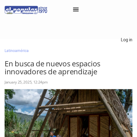
×
Log in
Latinoamérica
Classifieds
En busca de nuevos espacios
Categorías
innovadores de aprendizaje
Iniciar sesión con Clascal
January 25, 2025, 12:24pm
×