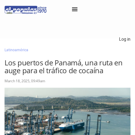
×
Log in
Latinoamérica
Classifieds
Los puertos de Panamá, una ruta en
Categorías
auge para el tráfico de cocaína
Iniciar sesión con Clascal
March 18, 2025, 09:49am
×