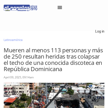
×
Log in
Latinoamérica
Classifieds
Mueren al menos 113 personas y más
Categorías
de 250 resultan heridas tras colapsar
Iniciar sesión con Clascal
el techo de una conocida discoteca en
República Dominicana
April 09, 2025, 09:14am
×