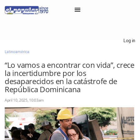
×
Log in
Latinoamérica
Classifieds
“Lo vamos a encontrar con vida”, crece
Categorías
la incertidumbre por los
Iniciar sesión con Clascal
desaparecidos en la catástrofe de
República Dominicana
April 10, 2025, 10:03am
×